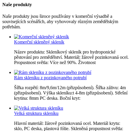
Naše produkty
Naše produkty jsou široce používány v komerční výsadbě a
souvisejících scénářích, aby vyhovovaly různým zemědělským
potřebám.
Komerční skleněný skleník
Název produktu: Skleníkový skleník pro hydroponické
pěstování pro zemědělství. Materiál: žárově pozinkovaná ocel.
Propustnost světla: Více než 90%. Životnost
Rám skleníku z pozinkovaného potrubí
Šířka rozpětí: 8m/9,6m/12m (přizpůsobení). Šířka zálivu: 4m
(přizpůsobení). Výška skleníku:t 4-8m (přizpůsobení). Střešní
krytina: 8mm PC deska. Boční kryt:
Velká struktura skleníku
Hlavní materiál: žárově pozinkovaná ocel. Materiál krytu:
sklo, PC deska, plastová fólie. Skleněná propustnost světla: