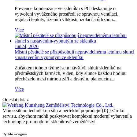
Prevence kondenzace ve skleníku s PC deskami je o
vytvoření vyváženého prostředí se správnou ventilací,
regulací teploty, řízením vlhkosti, izolací a údržbou...
Více
Jun
24,
2026
Místní pěstitelé se přizpůsobují nepravidelnému letnímu slunci
s nastavením-vypnutým ze skleníku
Začátkem tohoto týdne jsem navštívil shluk skleníků na
předměstských farmách, v den, kdy slunce každou hodinu
přecházelo mezi mírnou záři a drsným, planoucím...
Více
Odeslat dotaz
Máme silnou technickou sílu a perfektní poprodejní{0}}záruku
servisu, abychom mohli poskytovat komplexní moderní vybavení a
technologie pro moderní skleníkové zemědělství.
Rychlá navigace