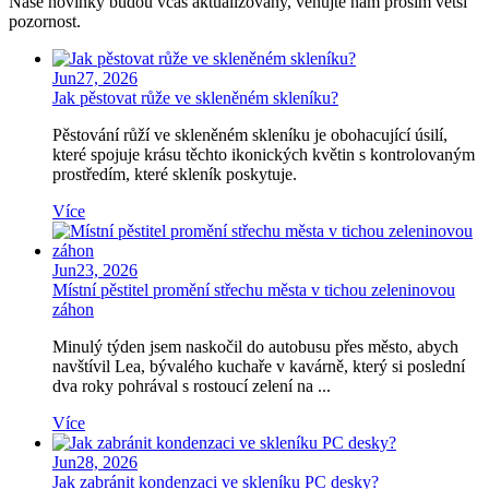
Naše novinky budou včas aktualizovány, věnujte nám prosím větší
pozornost.
Jun
27,
2026
Jak pěstovat růže ve skleněném skleníku?
Pěstování růží ve skleněném skleníku je obohacující úsilí,
které spojuje krásu těchto ikonických květin s kontrolovaným
prostředím, které skleník poskytuje.
Více
Jun
23,
2026
Místní pěstitel promění střechu města v tichou zeleninovou
záhon
Minulý týden jsem naskočil do autobusu přes město, abych
navštívil Lea, bývalého kuchaře v kavárně, který si poslední
dva roky pohrával s rostoucí zelení na ...
Více
Jun
28,
2026
Jak zabránit kondenzaci ve skleníku PC desky?