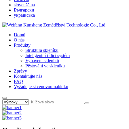
slovenščina
Български
українська
Domů
O nás
Produkty
Struktura skleníku
Inteligentní řídicí systém
Vybavení skleníků
Pěstování ve skleníku
Zprávy
Kontaktujte nás
FAQ
Vyžádejte si cenovou nabídku