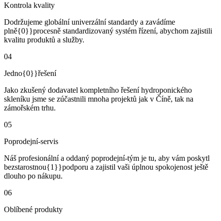
Kontrola kvality
Dodržujeme globální univerzální standardy a zavádíme
plně{0}}procesně standardizovaný systém řízení, abychom zajistili
kvalitu produktů a služby.
04
Jedno{0}}řešení
Jako zkušený dodavatel kompletního řešení hydroponického
skleníku jsme se zúčastnili mnoha projektů jak v Číně, tak na
zámořském trhu.
05
Poprodejní-servis
Náš profesionální a oddaný poprodejní-tým je tu, aby vám poskytl
bezstarostnou{1}}podporu a zajistil vaši úplnou spokojenost ještě
dlouho po nákupu.
06
Oblíbené produkty