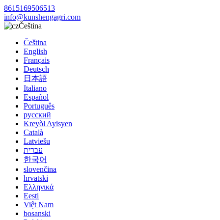
8615169506513
info@kunshengagri.com
Čeština
Čeština
English
Français
Deutsch
日本語
Italiano
Español
Português
русский
Kreyòl Ayisyen
Català
Latviešu
עברית
한국어
slovenčina
hrvatski
Ελληνικά
Eesti
Việt Nam
bosanski