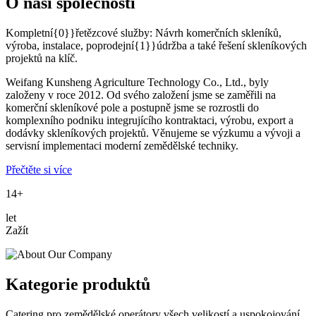
O naší společnosti
Kompletní{0}}řetězcové služby: Návrh komerčních skleníků,
výroba, instalace, poprodejní{1}}údržba a také řešení skleníkových
projektů na klíč.
Weifang Kunsheng Agriculture Technology Co., Ltd., byly
založeny v roce 2012. Od svého založení jsme se zaměřili na
komerční skleníkové pole a postupně jsme se rozrostli do
komplexního podniku integrujícího kontraktaci, výrobu, export a
dodávky skleníkových projektů. Věnujeme se výzkumu a vývoji a
servisní implementaci moderní zemědělské techniky.
Přečtěte si více
14+
let
Zažít
Kategorie produktů
Catering pro zemědělské operátory všech velikostí a uspokojování