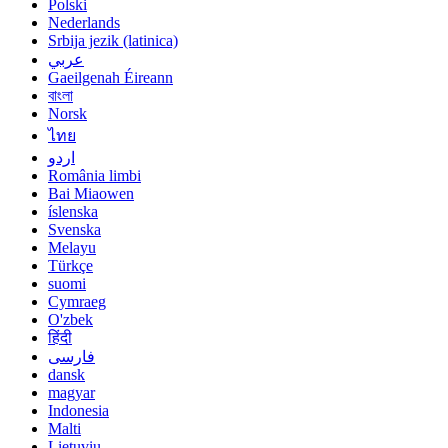
Polski
Nederlands
Srbija jezik (latinica)
عربي
Gaeilgenah Éireann
বাংলা
Norsk
ไทย
اردو
România limbi
Bai Miaowen
íslenska
Svenska
Melayu
Türkçe
suomi
Cymraeg
O'zbek
हिंदी
فارسی
dansk
magyar
Indonesia
Malti
Lietuvių