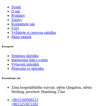
Domů
O nás
Produkty
Zprávy
Kontaktujte nás
FAQ
Vyžádejte si cenovou nabídku
Mapa stránek
Kategorie
Struktura skleníku
Inteligentní řídicí systém
Vybavení skleníků
Pěstování ve skleníku
Kontaktujte nás
Zóna hospodářského rozvoje, město Qingzhou, město
Weifang, provincie Shandong, Čína
+8615169506513
+8615253672282