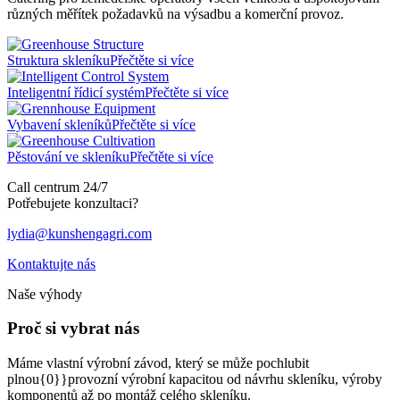
různých měřítek požadavků na výsadbu a komerční provoz.
Struktura skleníku
Přečtěte si více
Inteligentní řídicí systém
Přečtěte si více
Vybavení skleníků
Přečtěte si více
Pěstování ve skleníku
Přečtěte si více
Call centrum 24/7
Potřebujete konzultaci?
lydia@kunshengagri.com
Kontaktujte nás
Naše výhody
Proč si vybrat nás
Máme vlastní výrobní závod, který se může pochlubit
plnou{0}}provozní výrobní kapacitou od návrhu skleníku, výroby
komponentů až po montáž celého skleníku.